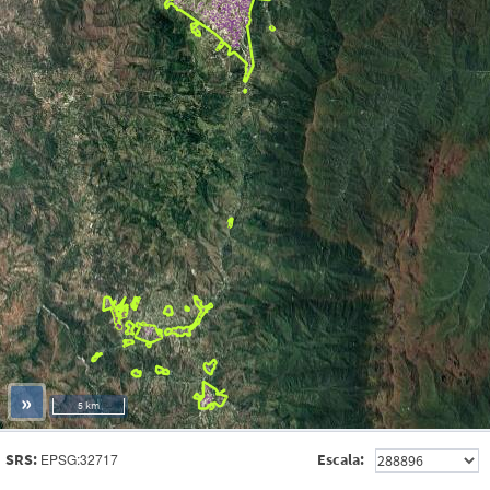
»
5 km
SRS:
EPSG:32717
Escala: